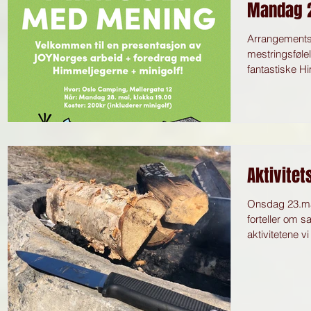
Mandag 2
Arrangementst
mestringsfølel
fantastiske Hi
Aktivite
Onsdag 23.mai i
forteller om 
aktivitetene vi