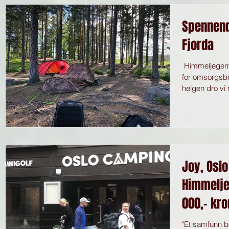
Spennende
Fjorda
​ Himmeljeger
for omsorgsbo
helgen dro vi 
Joy, Osl
Himmelje
000,- kro
"Et samfunn b