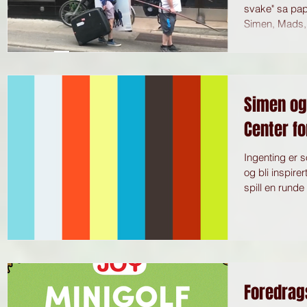
svake" sa pap
Simen, Mads, N
Simen og
Center f
Ingenting er 
og bli inspire
spill en runde 
Foredrag