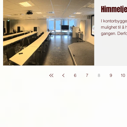
Himmelje
I kontorbygget
mulighet til å
gangen. Derfo
6
7
8
9
10