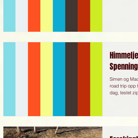
Himmelje
Spenning
Simen og Mad
road trip opp t
dag, testet zip