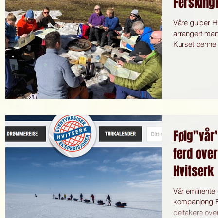
Fersking
Våre guider H
arrangert man
Kurset denne h
Følg"vår
ferd over
Hvitserk
Vår eminente
kompanjong Bjørn, leder i disse d
deltakere over