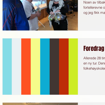
Noen av tilba
fortellerevne
og jeg fikk ma
Foredrag 
Allerede 28 tim
en ny tur. De
folkehøyskolen