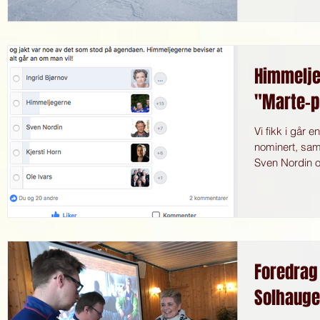
Himmelje
"Marte-p
Vi fikk i går 
nominert, sam
Sven Nordin og
Foredrag
Solhaug