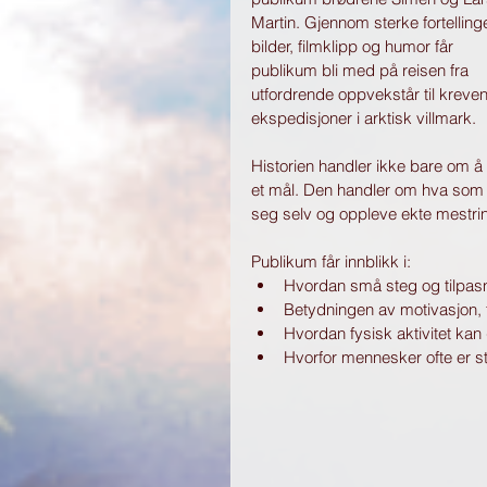
Martin. Gjennom sterke fortellinge
bilder, filmklipp og humor får 
publikum bli med på reisen fra 
utfordrende oppvekstår til kreve
ekspedisjoner i arktisk villmark.
Historien handler ikke bare om å
et mål. Den handler om hva som sk
seg selv og oppleve ekte mestrin
Publikum får innblikk i:
Hvordan små steg og tilpasn
Betydningen av motivasjon, t
Hvordan fysisk aktivitet kan g
Hvorfor mennesker ofte er st