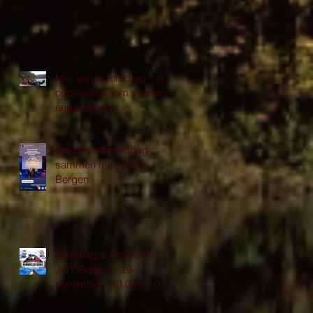
Mer enn et foredrag – en
opplevelse som skaper
engasjement
Magisk ettermiddag
sammen med Joy i
Bergen
Foredrag til inntekt for
JOY Bergen - 29-
november - 13.00-15.00