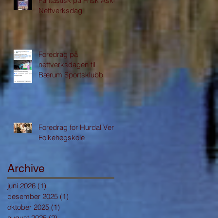
Fantastisk på Frisk Asker
Nettverksdag
Foredrag på
nettverksdagen til
Bærum Sportsklubb
Foredrag for Hurdal Verk
Folkehøgskole
Archive
juni 2026
(1)
1 innlegg
desember 2025
(1)
1 innlegg
oktober 2025
(1)
1 innlegg
august 2025
(2)
2 innlegg