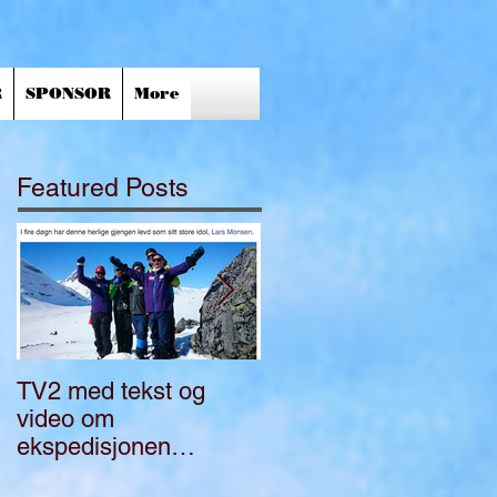
R
SPONSOR
More
Featured Posts
TV2 med tekst og
Bli med på
video om
ekspedisjon i Norge
ekspedisjonen
"FullGass"