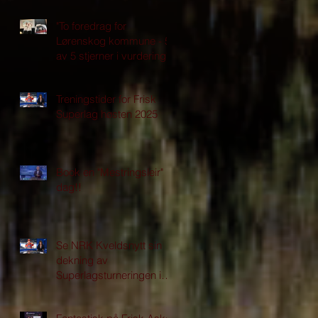
"To foredrag for
Lørenskog kommune - 5
av 5 stjerner i vurdering"
Treningstider for Frisk
Superlag høsten 2025
Book en "Mestringsleir" i
dag!!
Se NRK Kveldsnytt sin
dekning av
Superlagsturneringen i
Asker