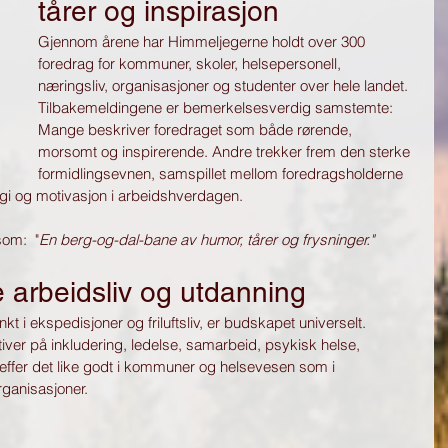
tårer og inspirasjon
Gjennom årene har Himmeljegerne holdt over 300 
foredrag for kommuner, skoler, helsepersonell, 
næringsliv, organisasjoner og studenter over hele landet. 
Tilbakemeldingene er bemerkelsesverdig samstemte:
Mange beskriver foredraget som både rørende, 
morsomt og inspirerende. Andre trekker frem den sterke 
formidlingsevnen, samspillet mellom foredragsholderne 
rgi og motivasjon i arbeidshverdagen.
om:  "
En berg-og-dal-bane av humor, tårer og frysninger."
 arbeidsliv og utdanning
t i ekspedisjoner og friluftsliv, er budskapet universelt.
tiver på inkludering, ledelse, samarbeid, psykisk helse, 
reffer det like godt i kommuner og helsevesen som i 
organisasjoner.