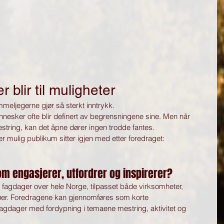
 blir til muligheter
meljegerne gjør så sterkt inntrykk.
esker ofte blir definert av begrensningene sine. Men når 
estring, kan det åpne dører ingen trodde fantes.
er mulig publikum sitter igjen med etter foredraget:
om engasjerer, utfordrer og inspirerer?
 fagdager over hele Norge, tilpasset både virksomheter, 
jøer. Foredragene kan gjennomføres som korte 
 fagdager med fordypning i temaene mestring, aktivitet og 