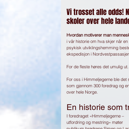
Vi trosset alle odds! 
skoler over hele land
Hvordan motiverer man mennesker
i vår historie om
hva skjer når en
psykisk utviklingshemming beste
ekspedisjon i Nordvestpassasje
For de fleste høres det umulig ut.
For oss i Himmeljegerne ble det 
som gjennom 300 foredrag og en 
over hele Norge.
En historie som tre
I foredraget «Himmeljegerne – 
utfordring og mestring» møter 
publikum brødrene Simen og Lar