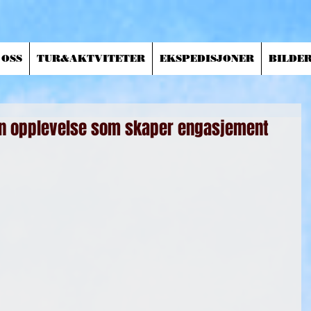
 OSS
TUR&AKTVITETER
EKSPEDISJONER
BILDE
 en opplevelse som skaper engasjement