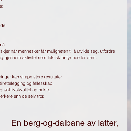
r, 
nde 
 nå 
jer når mennesker får muligheten til å utvikle seg, utfordre 
g gjennom aktivitet som faktisk betyr noe for dem.
inger kan skape store resultater.
ilrettelegging og fellesskap.
i økt livskvalitet og helse.
erkere enn de selv tror.
En berg-og-dalbane av latter, 