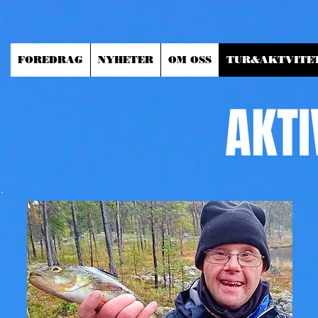
FOREDRAG
NYHETER
OM OSS
TUR&AKTVITE
AKTI