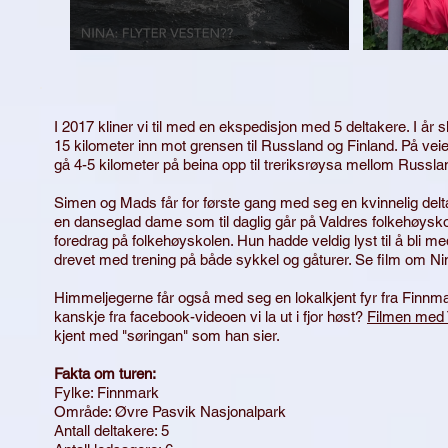
I
2017 kliner vi til med en ekspedisjon med 5 deltakere. I år 
15 kilometer inn mot grensen til Russland og Finland. På veien
gå 4-5 kilometer på beina opp til treriksrøysa mellom Russla
Simen og Mads får for første gang med seg en kvinnelig delt
en danseglad dame som til daglig går på Valdres folkehøysk
foredrag på folkehøyskolen. Hun hadde veldig lyst til å bli med
drevet med trening på både sykkel og gåturer. Se film om Nin
Himmeljegerne får også med seg en lokalkjent fyr fra Finnm
kanskje fra facebook-videoen vi la ut i fjor høst?
Filmen med
kjent med "søringan" som han sier.
Fakta om turen:
Fylke: Finnmark
Område: Øvre Pasvik Nasjonalpark
Antall deltakere: 5