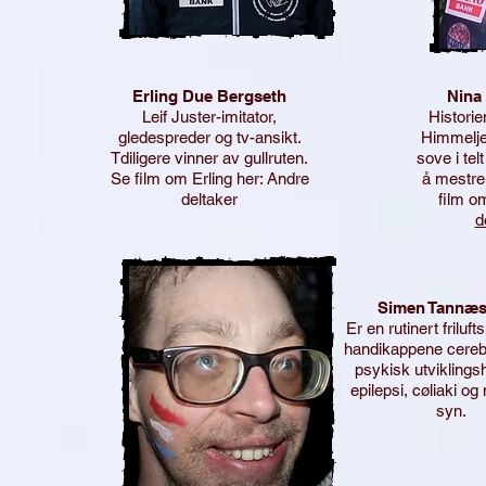
Erling Due Bergseth
Nina
Leif Juster-imitator,
Historie
gledespreder og tv-ansikt.
Himmeljeg
Tdiligere vinner av gullruten.
sove i telt
Se film om Erling her: Andre
å mestre 
deltaker
film o
d
Simen Tannæs
Er en rutinert frilu
handikappene cereb
psykisk utvikling
epilepsi, cøliaki og
syn.