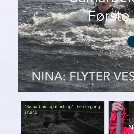
Første
"Samarbeid og mestring" - Første gang
i Kano