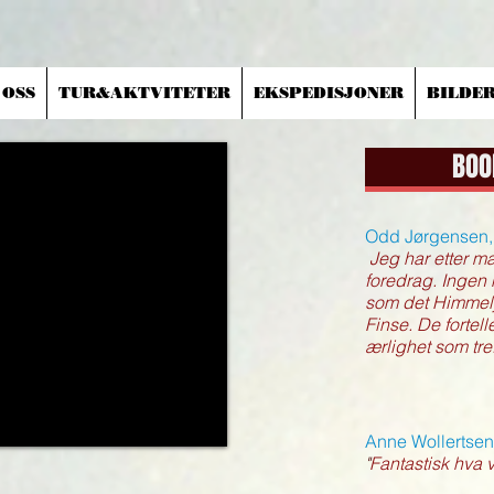
 OSS
TUR&AKTVITETER
EKSPEDISJONER
BILDE
BOO
Odd Jørgensen,
"
Jeg har etter m
foredrag. Ingen 
som det Himmelj
Finse. De fortel
ærlighet som tre
Anne Wollertsen
"
Fantastisk hva vi