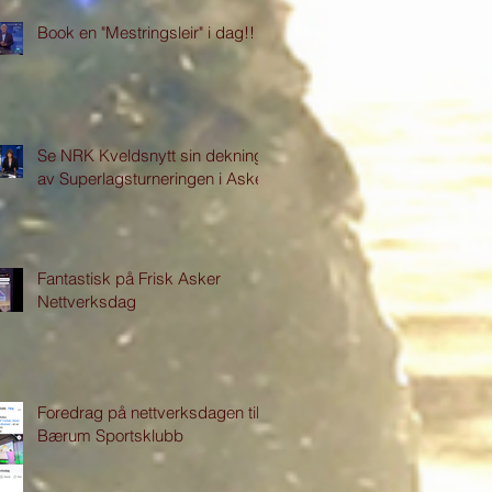
Book en "Mestringsleir" i dag!!
Se NRK Kveldsnytt sin dekning
av Superlagsturneringen i Asker
Fantastisk på Frisk Asker
Nettverksdag
Foredrag på nettverksdagen til
Bærum Sportsklubb