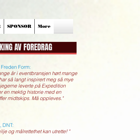
R
SPONSOR
More
KING AV FOREDRAG
 Freden Form:
ange år i eventbransjen hørt mange
har så langt inspirert meg så mye
egerne leverte på Expedition
ler en mektig historie med en
ffer midtskips. Må oppleves."
, DNT:
lje og målrettethet kan utrette! "