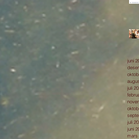
juni 
dese
oktob
augus
juli 2
febru
nove
oktob
sept
juli 2
juni 
mars