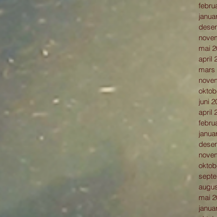
febru
janua
dese
nove
mai 2
april
mars
nove
oktob
juni 
april
febru
janua
dese
nove
oktob
sept
augus
mai 2
janua