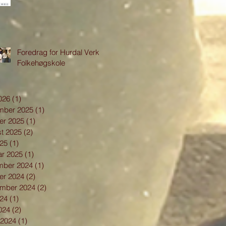
Foredrag for Hurdal Verk
Folkehøgskole
2026
(1)
1 innlegg
mber 2025
(1)
1 innlegg
er 2025
(1)
1 innlegg
t 2025
(2)
2 innlegg
025
(1)
1 innlegg
ar 2025
(1)
1 innlegg
mber 2024
(1)
1 innlegg
er 2024
(2)
2 innlegg
ember 2024
(2)
2 innlegg
024
(1)
1 innlegg
2024
(2)
2 innlegg
 2024
(1)
1 innlegg