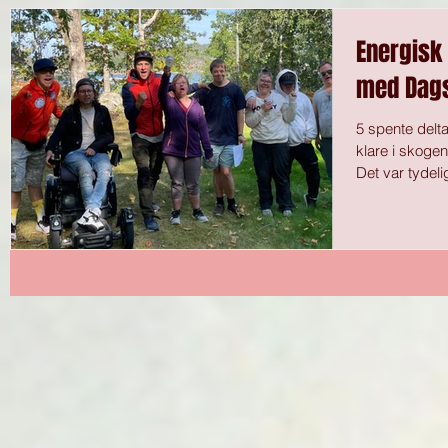
Energisk 
med Dags
5 spente delt
klare i skoge
Det var tydel
seg veldig my
«Superdagene»
Down. Se inn
for leiren var:
hjelp av samar
du lest hvorda
Re