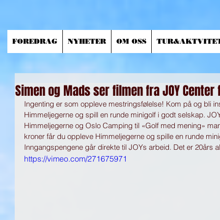
FOREDRAG
NYHETER
OM OSS
TUR&AKTVITE
Simen og Mads ser filmen fra JOY Center 
Ingenting er som oppleve mestringsfølelse! Kom på og bli ins
Himmeljegerne og spill en runde minigolf i godt selskap. JOY
Himmeljegerne og Oslo Camping til «Golf med mening» manda
kroner får du oppleve Himmeljegerne og spille en runde minigo
Inngangspengene går direkte til JOYs arbeid. Det er 20års 
https://vimeo.com/271675971