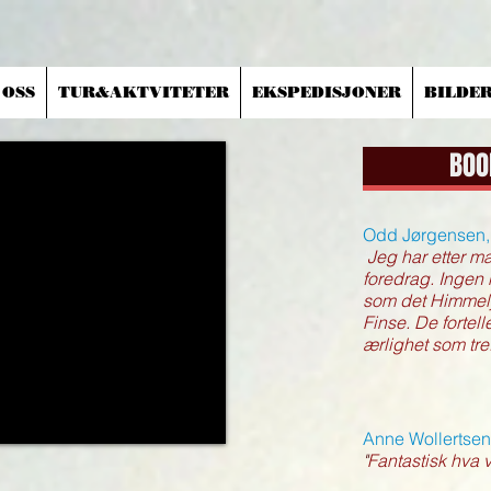
 OSS
TUR&AKTVITETER
EKSPEDISJONER
BILDE
BOO
Odd Jørgensen,
"
Jeg har etter m
foredrag. Ingen 
som det Himmelj
Finse. De fortel
ærlighet som tre
Anne Wollertsen
"
Fantastisk hva vi