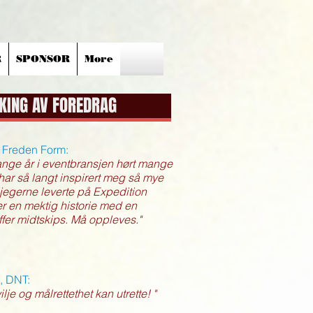
R
SPONSOR
More
KING AV FOREDRAG
 Freden Form:
ange år i eventbransjen hørt mange
har så langt inspirert meg så mye
egerne leverte på Expedition
ler en mektig historie med en
ffer midtskips. Må oppleves."
, DNT:
lje og målrettethet kan utrette! "