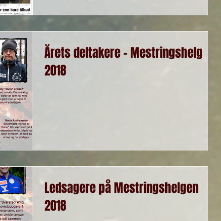
Årets deltakere - Mestringshelg
2018
Ledsagere på Mestringshelgen
2018