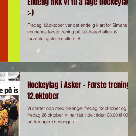
Endelig fikk vi til å lage hockeylag
:-)
Fredag 12.oktober var det endelig klart for Simens og
vennenes første trening på is i Askerhallen. 6
forventningsfulle spillere, 8...
Hockeylag i Asker - Første trening
12.oktober
Vi starter opp med treninger fredag 12.oktober og
fredag 26.oktober. Vi har fått tildelt tiden 08.00 til 09.30
på fredager i sesongen...