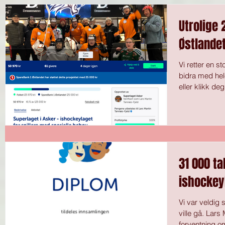
Utrolige 
Østlandet
Vi retter en s
bidra med hele
eller klikk deg
31 000 ta
ishockey
Vi var veldig
ville gå. Lars 
forventning om