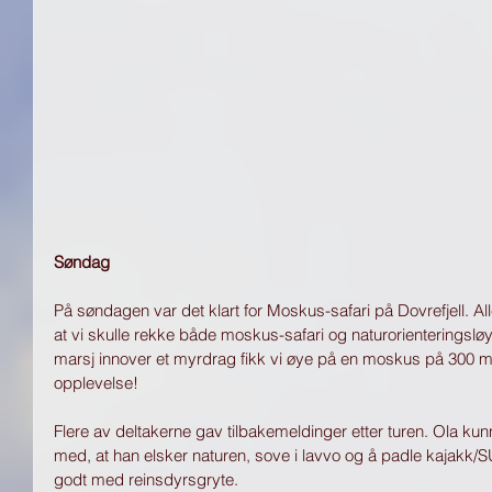
Søndag
På søndagen var det klart for Moskus-safari på Dovrefjell. All
at vi skulle rekke både moskus-safari og naturorienteringslø
marsj innover et myrdrag fikk vi øye på en moskus på 300 me
opplevelse! 
Flere av deltakerne gav tilbakemeldinger etter turen. Ola kunne
med, at han elsker naturen, sove i lavvo og å padle kajakk/S
godt med reinsdyrsgryte.