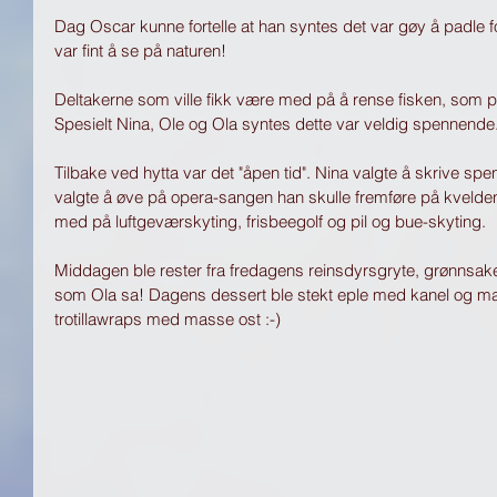
Dag Oscar kunne fortelle at han syntes det var gøy å padle f
var fint å se på naturen!
Deltakerne som ville fikk være med på å rense fisken, som p
Spesielt Nina, Ole og Ola syntes dette var veldig spennende.
Tilbake ved hytta var det "åpen tid". Nina valgte å skrive spe
valgte å øve på opera-sangen han skulle fremføre på kvelde
med på luftgeværskyting, frisbeegolf og pil og bue-skyting. 
Middagen ble rester fra fredagens reinsdyrsgryte, grønnsaker
som Ola sa! Dagens dessert ble stekt eple med kanel og m
trotillawraps med masse ost :-) 