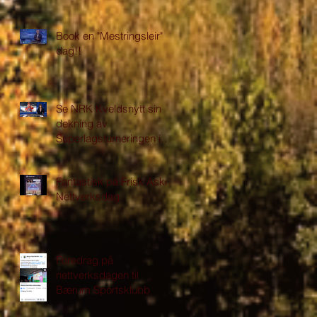
Book en "Mestringsleir" i
dag!!
Se NRK Kveldsnytt sin
dekning av
Superlagsturneringen i
Asker
Fantastisk på Frisk Asker
Nettverksdag
Foredrag på
nettverksdagen til
Bærum Sportsklubb