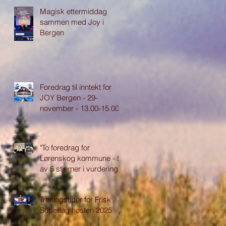
Magisk ettermiddag
sammen med Joy i
Bergen
Foredrag til inntekt for
JOY Bergen - 29-
november - 13.00-15.00
"To foredrag for
Lørenskog kommune - 5
av 5 stjerner i vurdering"
Treningstider for Frisk
Superlag høsten 2025