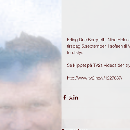
Erling Due Bergseth, Nina Helene
tirsdag 5.september. I sofaen til 
turutstyr.  
Se klippet på TV2s videosider, try
http://www.tv2.no/v/1227887/