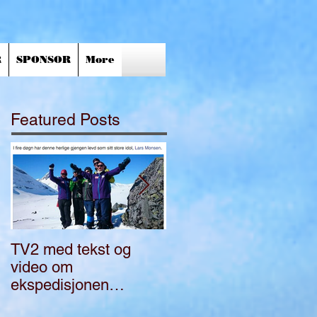
R
SPONSOR
More
Featured Posts
TV2 med tekst og
Bli med på
video om
ekspedisjon i Norge
ekspedisjonen
"FullGass"