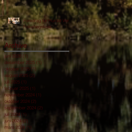
Foredrag for Hurdal Verk
Folkehøgskole
Archive
juni 2026
(1)
1 innlegg
desember 2025
(1)
1 innlegg
oktober 2025
(1)
1 innlegg
august 2025
(2)
2 innlegg
juli 2025
(1)
1 innlegg
februar 2025
(1)
1 innlegg
november 2024
(1)
1 innlegg
oktober 2024
(2)
2 innlegg
september 2024
(2)
2 innlegg
juli 2024
(1)
1 innlegg
juni 2024
(2)
2 innlegg
mars 2024
(1)
1 innlegg