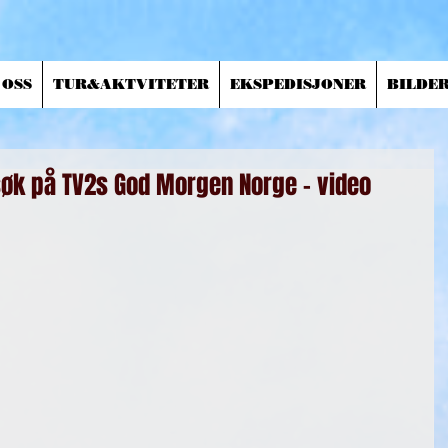
 OSS
TUR&AKTVITETER
EKSPEDISJONER
BILDE
øk på TV2s God Morgen Norge - video