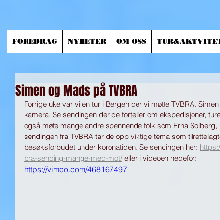
FOREDRAG
NYHETER
OM OSS
TUR&AKTVITE
Simen og Mads på TVBRA
Forrige uke var vi en tur i Bergen der vi møtte TVBRA. Sime
kamera. Se sendingen der de forteller om ekspedisjoner, turer 
også møte mange andre spennende folk som Erna Solberg, B
sendingen fra TVBRA tar de opp viktige tema som tilrettelag
besøksforbudet under koronatiden. Se sendingen her: 
https
bra-sending-mange-med-mot/
 eller i videoen nedefor: 
https://vimeo.com/468167497