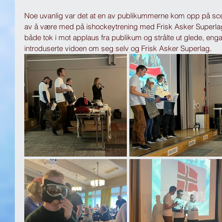
Noe uvanlig var det at en av publikummerne kom opp på scen
av å være med på ishockeytrening med Frisk Asker Superla
både tok i mot applaus fra publikum og strålte ut glede, eng
introduserte vidoen om seg selv og Frisk Asker Superlag.