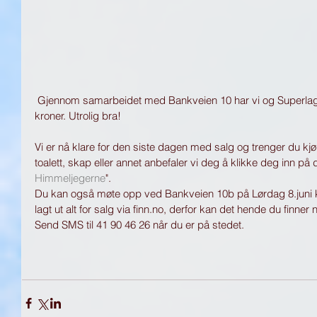
 Gjennom samarbeidet med Bankveien 10 har vi og Superlaget nå fått inn over 100 tusen 
kroner. Utrolig bra!
Vi er nå klare for den siste dagen med salg og trenger du kjøk
toalett, skap eller annet anbefaler vi deg å klikke deg inn på 
Himmeljegerne
".
Du kan også møte opp ved Bankveien 10b på Lørdag 8.juni kl
lagt ut alt for salg via finn.no, derfor kan det hende du finne
Send SMS til 41 90 46 26 når du er på stedet.