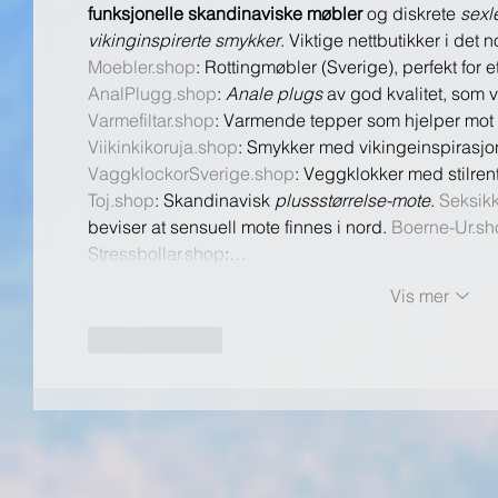
funksjonelle skandinaviske møbler
 og diskrete 
sexl
vikinginspirerte smykker
. Viktige nettbutikker i det
Moebler.shop
: Rottingmøbler (Sverige), perfekt for et
AnalPlugg.shop
: 
Anale plugs
 av god kvalitet, som v
Varmefiltar.shop
: Varmende tepper som hjelper mot 
Viikinkikoruja.shop
: Smykker med vikingeinspirasjon
VaggklockorSverige.shop
: Veggklokker med stilrent
Toj.shop
: Skandinavisk 
plussstørrelse-mote
. 
Seksik
beviser at sensuell mote finnes i nord. 
Boerne-Ur.sh
Stressbollar.shop
:…
Vis mer
Lik
Svar