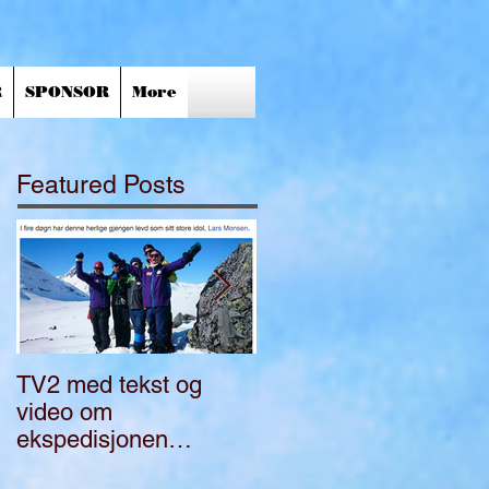
R
SPONSOR
More
Featured Posts
TV2 med tekst og
Bli med på
video om
ekspedisjon i Norge
ekspedisjonen
"FullGass"