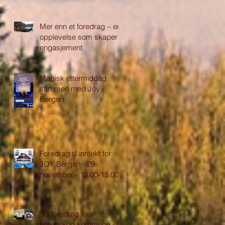
Mer enn et foredrag – en
opplevelse som skaper
engasjement
Magisk ettermiddag
sammen med Joy i
Bergen
Foredrag til inntekt for
JOY Bergen - 29-
november - 13.00-15.00
"To foredrag for
Lørenskog kommune - 5