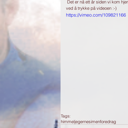
 Det er nå ett år siden vi kom hjem fra Yukon. Sjekk ut noe av TV2s dekning av ekspedisjonen 
ved å trykke på videoen :-) 
https://vimeo.com/109821166
Tags:
himmeljegerne
simen
foredrag