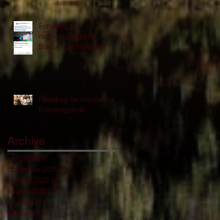
Foredrag på
nettverksdagen til
Bærum Sportsklubb
Foredrag for Hurdal Verk
Folkehøgskole
Archive
juni 2026
(1)
1 innlegg
desember 2025
(1)
1 innlegg
oktober 2025
(1)
1 innlegg
august 2025
(2)
2 innlegg
juli 2025
(1)
1 innlegg
februar 2025
(1)
1 innlegg