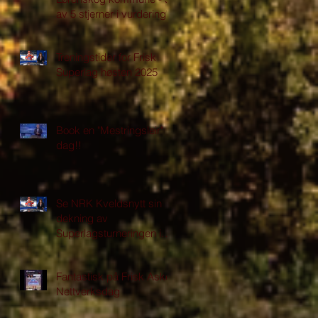
av 5 stjerner i vurdering"
Treningstider for Frisk
Superlag høsten 2025
Book en "Mestringsleir" i
dag!!
Se NRK Kveldsnytt sin
dekning av
Superlagsturneringen i
Asker
Fantastisk på Frisk Asker
Nettverksdag