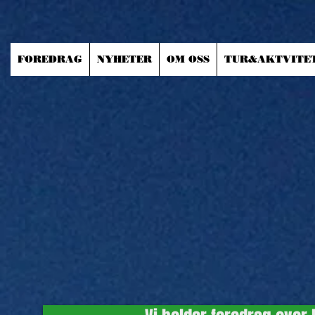
FOREDRAG
NYHETER
OM OSS
TUR&AKTVITE