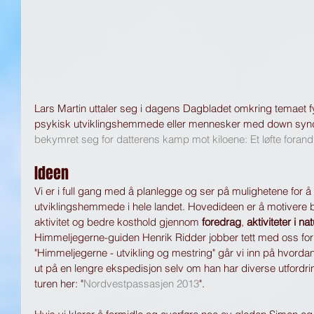
Lars Martin uttaler seg i dagens Dagbladet omkring temaet fys
psykisk utviklingshemmede eller mennesker med down synd
bekymret seg for datterens kamp mot kiloene: Et løfte forandr
Ideen
Vi er i full gang med å planlegge og ser på mulighetene for å rei
utviklingshemmede i hele landet. Hovedideen er å motivere b
aktivitet og bedre kosthold gjennom 
foredrag
, 
aktiviteter i na
Himmeljegerne-guiden Henrik Ridder jobber tett med oss for 
"Himmeljegerne - utvikling og mestring" går vi inn på hvord
ut på en lengre ekspedisjon selv om han har diverse utfordr
turen her: "
Nordvestpassasjen 2013
".