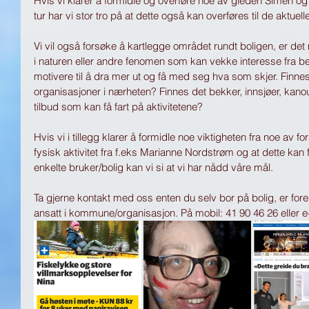
Hvis vi klarer å formidle og overføre noe av gleden Simen 
tur har vi stor tro på at dette også kan overføres til de aktue
Vi vil også forsøke å kartlegge området rundt boligen, er det m
i naturen eller andre fenomen som kan vekke interesse fra b
motivere til å dra mer ut og få med seg hva som skjer. Finne
organisasjoner i nærheten? Finnes det bekker, innsjøer, kano
tilbud som kan få fart på aktivitetene?
Hvis vi i tillegg klarer å formidle noe viktigheten fra noe av 
fysisk aktivitet fra f.eks Marianne Nordstrøm og at dette kan f
enkelte bruker/bolig kan vi si at vi har nådd våre mål. 
Ta gjerne kontakt med oss enten du selv bor på bolig, er foresa
ansatt i kommune/organisasjon. På mobil: 41 90 46 26 eller 