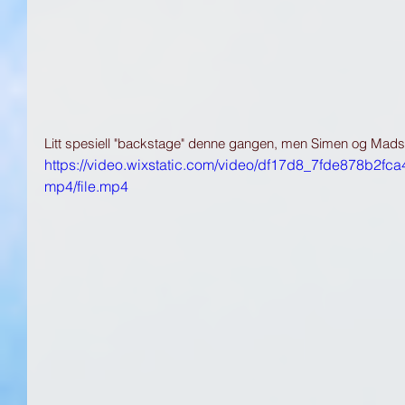
Litt spesiell "backstage" denne gangen, men Simen og Mads 
https://video.wixstatic.com/video/df17d8_7fde878b2
mp4/file.mp4