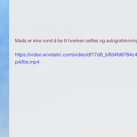
Mads er ikke vond å be til hverken selfies og autografskriving
https://video.wixstatic.com/video/df17d8_bffd4fd878
p4/file.mp4