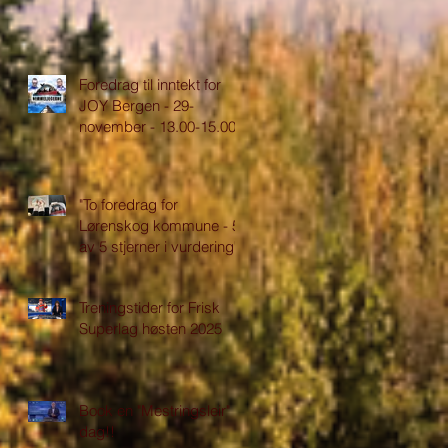
Foredrag til inntekt for
JOY Bergen - 29-
november - 13.00-15.00
"To foredrag for
Lørenskog kommune - 5
av 5 stjerner i vurdering"
Treningstider for Frisk
Superlag høsten 2025
Book en "Mestringsleir" i
dag!!