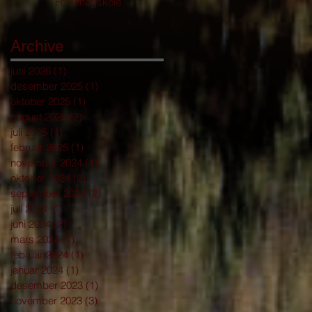
Folkehøgskole
Archive
juni 2026
(1)
1 innlegg
desember 2025
(1)
1 innlegg
oktober 2025
(1)
1 innlegg
august 2025
(2)
2 innlegg
juli 2025
(1)
1 innlegg
februar 2025
(1)
1 innlegg
november 2024
(1)
1 innlegg
oktober 2024
(2)
2 innlegg
september 2024
(2)
2 innlegg
juli 2024
(1)
1 innlegg
juni 2024
(2)
2 innlegg
mars 2024
(1)
1 innlegg
februar 2024
(1)
1 innlegg
januar 2024
(1)
1 innlegg
desember 2023
(1)
1 innlegg
november 2023
(3)
3 innlegg