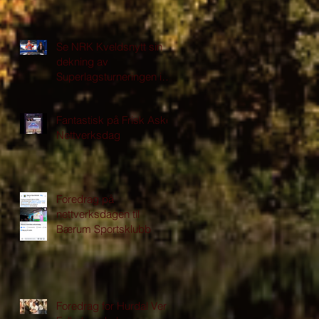
Se NRK Kveldsnytt sin
dekning av
Superlagsturneringen i
Asker
Fantastisk på Frisk Asker
Nettverksdag
Foredrag på
nettverksdagen til
Bærum Sportsklubb
Foredrag for Hurdal Verk