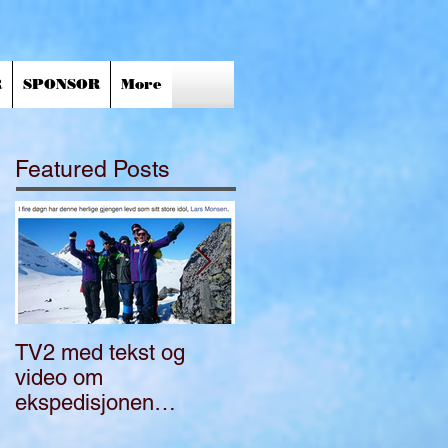
R
SPONSOR
More
Featured Posts
TV2 med tekst og
Bli med på
video om
ekspedisjon i Norge
ekspedisjonen
"FullGass"