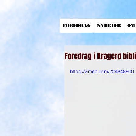
FOREDRAG
NYHETER
OM
Foredrag i Kragerø biblio
https://vimeo.com/224848800